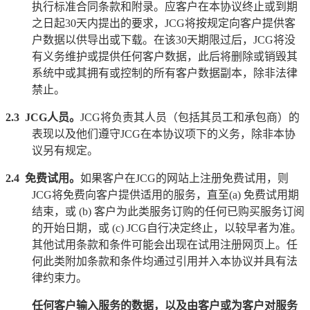
执行标准合同条款和附录。应客户在本协议终止或到期
之日起
30
天内提出的要求，
JCG
将按规定向客户提供客
户数据以供导出或下载。在该
30
天期限过后，
JCG
将没
有义务维护或提供任何客户数据，此后将删除或销毁其
系统中或其拥有或控制的所有客户数据副本，除非法律
禁止。
2.3
JCG
人员。
JCG
将负责其人员（包括其员工和承包商）的
表现以及他们遵守
JCG
在本协议项下的义务，除非本协
议另有规定。
2.4
免费试用。
如果客户在
JCG
的网站上注册免费试用，则
JCG
将免费向客户提供适用的服务，直至
(a)
免费试用期
结束，或
(b)
客户为此类服务订购的任何已购买服务订阅
的开始日期，或
(c) JCG
自行决定终止，以较早者为准。
其他试用条款和条件可能会出现在试用注册网页上。任
何此类附加条款和条件均通过引用并入本协议并具有法
律约束力。
任何客户输入服务的数据，以及由客户或为客户对服务