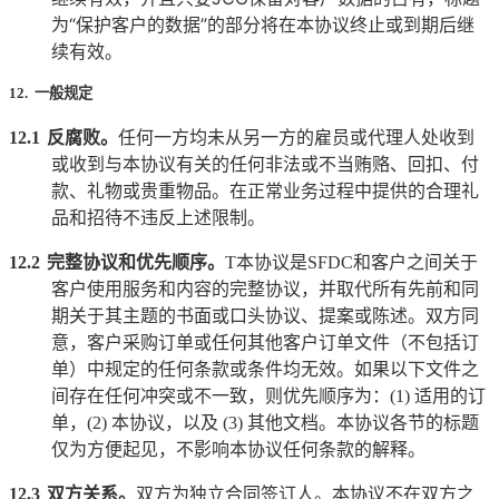
为
“
保护客户的数据
”
的部分将在本协议终止或到期后继
续有效。
12. 一般规定
12.1
反腐败。
任何一方均未从另一方的雇员或代理人处收到
或收到与本协议有关的任何非法或不当贿赂、回扣、付
款、礼物或贵重物品。在正常业务过程中提供的合理礼
品和招待不违反上述限制。
12.2
完整协议和优先顺序。
T
本协议是
SFDC
和客户之间关于
客户使用服务和内容的完整协议，并取代所有先前和同
期关于其主题的书面或口头协议、提案或陈述。双方同
意，客户采购订单或任何其他客户订单文件（不包括订
单）中规定的任何条款或条件均无效。如果以下文件之
间存在任何冲突或不一致，则优先顺序为：
(1)
适用的订
单，
(2)
本协议，以及
(3)
其他文档。本协议各节的标题
仅为方便起见，不影响本协议任何条款的解释。
12.3
双方关系。
双方为独立合同签订人。本协议不在双方之