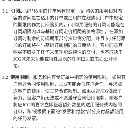
3.1
订阅。
除非适用的订单另有规定，
(a)
购买的服务和对内
容的访问是在适用的订单或适用的在线购买门户中规定
的期限内作为订阅购买的，
(b)
购买服务的订阅可能是在
订阅期限内以与基础订阅定价相同的价格添加，在添加
订阅时剩余的订阅期限部分按比例分配，并且
(c)
任何添
加的订阅将在与基础订阅相同的日期终止。客户同意其
购买不取决于任何未来功能或特性的交付，也不取决于
JCG
就未来功能或特性发表的任何口头或书面公开评
论。
3.2
使用限制。
服务和内容受订单中指定的使用限制。 如果客
户超过合同使用限制，
JCG
可能会与客户合作，寻求减
少客户的使用，使其符合该限制。如果尽管
JCG
做出了
努力，但客户仍无法或不愿遵守合同使用限制，则客户
将应
JCG
的要求立即签署额外数量的适用服务或内容的
订单，和
/
或根据下面的
“
发票和付款
”
部分支付超额使用
的任何发票。