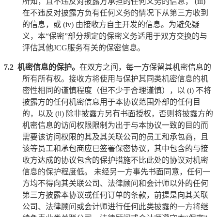
所知，且不违反对披露方承担的任何义务的信息，
(iii)
在不违反对披露方负有任何义务的情况下从第三方收到
的信息，或
(iv)
由接收方自主开发的信息。为避免疑
义，本“保密”部分规定的保密义务适用于双方交换的与
评估其他
JCG
服务有关的保密信息。
7.2
机密信息的保护。
在双方之间，每一方保留其机密信息的
所有所有权。接收方将使用与保护其同类机密信息的机
密性相同的谨慎程度（但不少于合理谨慎），以
(i)
不将
披露方的任何机密信息用于本协议范围外部的任何目
的，以及
(ii)
除非披露方另有书面授权，否则将披露方的
机密信息的访问权限限制为出于与本协议一致的目的而
需要该访问权限的其及其关联公司的员工和承包商，且
该等员工和承包商应已签署保密协议，其中包含的与接
收方达成的协议包含的保护措施不比此处的协议对机密
信息的保护程度低。 未经另一方事先书面同意，任何一
方均不得向其关联公司、法律顾问和会计师以外的任何
第三方披露本协议或任何订单的条款，前提是向其关联
公司、法律顾问或会计师进行任何此类披露的一方将继