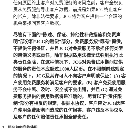
任何原因终止客户对免费服务的访问之前，客户全权负
责从免费服务导出客户数据，前提是如果
JCG
终止客户
的帐户，除非法律要求，
JCG
将为客户提供一个合理的
机会来找回其客户数据。
尽管有下面的“陈述、保证、排他性补救措施和免责声
明”部分和“
JCG
的赔偿”部分，免费服务按“既有”提供，
不提供任何保证，并且
JCG
对免费服务不承担任何类型
的赔偿义务或责任，除非根据适用法律无法强制执行此
类责任免除，在这种情况下，
JCG
对免费试用期间提供
的服务的责任不应超过
1,000
人民币。在不限制前述规定
的情况下，
JCG
及其许可人不向客户声明或保证：
(A)
客
户使用免费服务将满足客户的要求，
(B)
客户免费使用服
务不会中断、及时、安全或不会出错，并且
(C)
通过免
费服务提供的使用数据将是准确的。 尽管以下“责任限
制”部分有相反的规定，根据本协议，客户应对
JCG
因客
户使用免费服务而造成的任何损害、客户违反本协议以
及客户的任何赔偿责任承担全部责任。
3. 服务和内容的使用