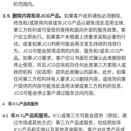
的范围内。
3.5
删除内容和非
JCG
产品。
如果客户收到通知必须删除、
修改和
/
或禁用内容或非
JCG
产品以避免违反适用法律、
第三方权利或可接受的使用和面向外部的服务政策，客
户应立即执行。如果客户未根据上述要求采取必要的行
动，或者如果
JCG
判断可能会再次发生持续的违规行
为，
JCG
可能会禁用适用的内容、服务和
/
或非
JCG
产
品。如果
JCG
要求，客户应以书面形式确认此类删除和
停止使用，并且
JCG
应有权向任何此类第三方索赔人或
政府机构（如适用）提供此类确认的副本。此外，如果
任何第三方权利持有人要求
JCG
删除内容，或收到向客
户提供的内容可能违反适用法律或第三方权利的信息，
JCG
可能会停止客户通过服务访问内容。
4. 非JCG产品和服务
4.1
非
JCG
产品和服务。
JCG
或第三方可能会提供（例如，通
过市场或其他方式）第三方产品或服务，包括例如非
JCG
产品和实施以及其他咨询服务。客户对此类产品或