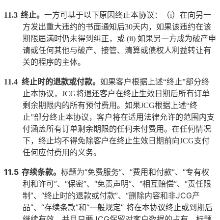
11.3
终止。
一方可基于以下原因终止本协议：（
i
）在向另一
方发出重大违约的书面通知后
30
天内，如果该违约在该
期限届满时仍未得到纠正，或
(ii)
如果另一方成为破产申
请或任何其他与破产、接管、清算或债权人利益转让有
关的程序的主体。
11.4
终止时的退款或付款。
如果客户根据上述“终止”部分终
止本协议，
JCG
将退还客户在终止生效日期后所有订单
剩余期限内的所有预付费用。如果
JCG
根据上述
“
终
止
”
部分终止本协议，客户将在适用法律允许的范围内支
付涵盖所有订单剩余期限的任何未付费用。在任何情况
下，终止均不得免除客户在终止生效日期前向
JCG
支付
任何应付费用的义务。
11.5
存续条款。
标题为“免费服务”、“费用和付款”、“专有权
利和许可”、“保密”、“免责声明”、“相互赔偿”、“责任限
制”、“终止时的退款或付款”、“删除内容和非
JCG
产
品”、“存续条款”和“一般规定” 将在本协议终止或到期后
继续有效，并且只要
JCG
保留对客户数据的占有，标题