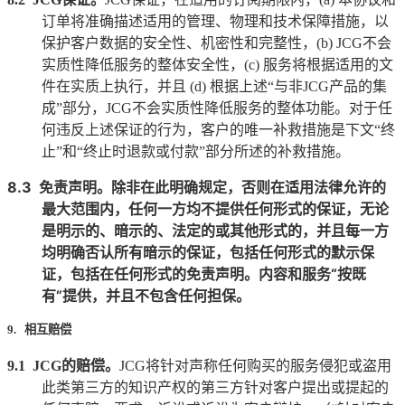
订单将准确描述适用的管理、物理和技术保障措施，以
保护客户数据的安全性、机密性和完整性，
(b) JCG
不会
实质性降低服务的整体安全性，
(c)
服务将根据适用的文
件在实质上执行，并且
(d)
根据上述
“
与非
JCG
产品的集
成
”
部分，
JCG
不会实质性降低服务的整体功能。对于任
何违反上述保证的行为，客户的唯一补救措施是下文“终
止”和“终止时退款或付款”部分所述的补救措施。
8.3
免责声明。除非在此明确规定，否则在适用法律允许的
最大范围内，任何一方均不提供任何形式的保证，无论
是明示的、暗示的、法定的或其他形式的，并且每一方
均明确否认所有暗示的保证，包括任何形式的默示保
证，包括在任何形式的免责声明。内容和服务
“
按既
有
”
提供，并且不包含任何担保。
9. 相互赔偿
9.1
JCG
的赔偿。
JCG
将针对声称任何购买的服务侵犯或盗用
此类第三方的知识产权的第三方针对客户提出或提起的