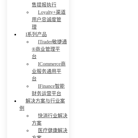
售提报执行
Loyalty+渠道
用户忠诚度管
理
I系列产品
ITrader敏捷通
®商业管理平
台
ICommerce商
业服务通用平
台
IFinance智能
财务运营平台
解决方案与行业案
例
快消行业解决
方案
医疗健康解决
方案