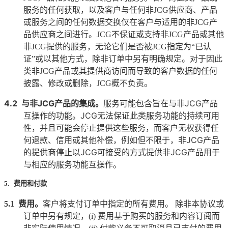
服务的任何获取，以及客户与任何非
JCG
供应商、产品
或服务之间的任何数据交换仅在客户与适用的非
JCG
产
品供应商之间进行。
JCG
不保证或支持非
JCG
产品或其他
非
JCG
提供的服务，无论它们是否被
JCG
指定为
“
已认
证
”
或以其他方式，除非订单中另有明确规定。对于因此
类非
JCG
产品或其提供商访问而导致的客户数据的任何
披露、修改或删除，
JCG
概不负责。
4.2
与非
JCG
产品的集成。
服务可能包含旨在与非
JCG
产品
互操作的功能。
JCG
无法保证此类服务功能的持续可用
性，并且可能会停止提供这些服务，而客户无权获得任
何退款、信用或其他补偿，例如但不限于，非
JCG
产品
的提供商停止以
JCG
可接受的方式提供非
JCG
产品用于
与相应的服务功能互操作。
5. 费用和付款
5.1
费用。
客户将支付订单中指定的所有费用。 除非本协议或
订单中另有规定，
(i)
费用基于购买的服务和内容订阅而