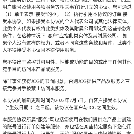
用户账号及使用各项服务等相关事宜所订立的协议。您可通过
（
1
）单击表示“接受”的框，（
2
）执行引用本协议的订单 接
受本协议。如果接受本协议的个人代表公司或其他法律实体，
此类个人代表有权将此类实体及其附属公司绑定到这些条款和
条件，在这种情况下“客户”应指此类实体及其附属公司。 如
果个人没有这样的权力，或者不同意这些条款和条件，此类个
人不得接受本协议且不得使用服务。
您不得出于监控其可用性、性能或功能的目的或出于任何其他
竞争目的访问本产品或服务。
除非事先获得
JCG
的书面同意，否则
JCG
提供产品及服务之直
接竞争对手被禁止访问本服务。
本协议的最新更新时间为
2022
年
7
月
5
日。自客户接受本协议
（
“
生效日期
”
）之日起，该协议在客户与
JCG
之间生效。
本服务协议所属“服务”既包括您使用在我们提供之产品上创建
的账号进行订单创建等服务，亦包括在某些特定服务下您使用
该账号进行上传、记录等。无论“服务”属于上述何种情形，本