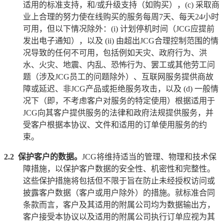
适用的标准支持，和
/
或升级支持（如购买），
(c)
采取商
业上合理的努力使在线购买的服务每周
7
天、每天
24
小时
可用，但以下情况除外：
(i)
计划停机时间（
JCG
应提前
发出电子通知），以及
(ii)
由超出
JCG
合理控制范围的情
况导致的任何不可用，包括例如天灾、政府行为、洪
水、火灾、地震、内乱、恐怖行为、罢工或其他劳工问
题（涉及
JCG
员工的问题除外）、互联网服务提供商故
障或延迟、非
JCG
产品或拒绝服务攻击，以及
(d)
一般情
况下（即，不考虑客户对服务的特定使用）根据适用于
JCG
向其客户提供服务的法律和政府法规提供服务，并
受客户根据本协议、文件和适用的订单使用服务的约
束。
2.2
保护客户的数据。
JCG
将维持适当的管理、物理和技术保
障措施，以保护客户数据的安全性、机密性和完整性。
这些保护措施将包括但不限于旨在防止未经授权访问或
披露客户数据（客户或用户除外）的措施。就标准合同
条款而言，客户及其适用的附属公司均为数据输出方，
客户接受本协议以及适用的附属公司执行订单应视为其