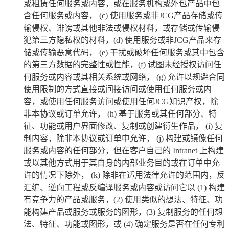
或租赁任何服务或内容，或在服务机构或外包产品中包
含任何服务或内容，
(c)
使用服务或非
JCG
产品存储或传
输侵权、诽谤或其他非法或侵权材料，或存储或传输侵
犯第三方隐私权的材料，
(d)
使用服务或非
JCG
产品来存
储或传输恶意代码，
(e)
干扰或破坏任何服务或其中包含
的第三方数据的完整性或性能，
(f)
试图未经授权访问任
何服务或内容或其相关系统或网络，
(g)
允许以规避合同
使用限制的方式直接或间接访问或使用任何服务或内
容，或使用任何服务访问或使用任何
JCG
知识产权，除
非本协议或订单允许，
(h)
基于服务或其任何部分、特
征、功能或用户界面修改、复制或创建衍生作品，
(i)
复
制内容，除非本协议或订单中允许，
(j)
构建或镜像任何
服务或内容的任何部分，但在客户自己的
Intranet
上构建
或以其他方式用于其自身的内部业务目的或在订单中允
许的情况下除外，
(k)
除非在适用法律允许的范围内，反
汇编、逆向工程或反编译服务或内容或访问它以
(1)
构建
有竞争力的产品或服务，
(2)
使用类似的想法、特征、功
能构建产品或服务或服务的图形，
(3)
复制服务的任何想
法、特征、功能或图形，或
(4)
确定服务是否在任何专利