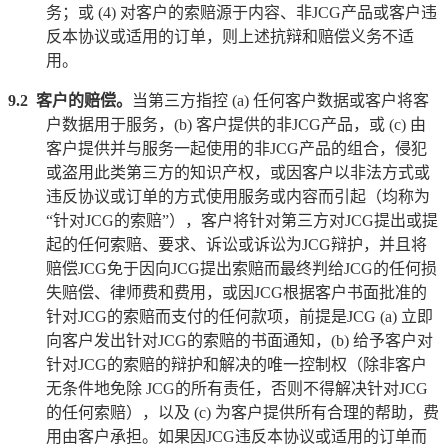
务；或
(4)
对客户的索赔源于内容、非
JCG
产品或客户违
反本协议或适用的订单，则上述抗辩和赔偿义务不适
用。
9.2
客户的赔偿。
当第三方指控
(a)
任何客户数据或客户将客
户数据用于服务，
(b)
客户提供的非
JCG
产品，或
(c)
由
客户提供并与服务一起使用的非
JCG
产品的组合，侵犯
或盗用此类第三方的知识产权，或因客户以非法方式或
违反协议或订单的方式使用服务或内容而引起（均称为
“针对
JCG
的索赔
”
），客户将针对第三方对
JCG
提出或提
起的任何索赔、要求、诉讼或诉讼为
JCG
辩护，并且将
赔偿
JCG
免于因向
JCG
提出索赔而最终判给
JCG
的任何损
失赔偿、律师费和费用，或因
JCG
根据客户书面批准的
针对
JCG
的索赔而支付的任何款项，前提是
JCG (a)
立即
向客户发出针对
JCG
的索赔的书面通知，
(b)
给予客户对
针对
JCG
的索赔的辩护和解决的唯一控制权（除非客户
无条件地免除
JCG
的所有责任，否则不得解决针对
JCG
的任何索赔），以及
(c)
为客户提供所有合理的帮助，费
用由客户承担。如果因
JCG
违反本协议或适用的订单而