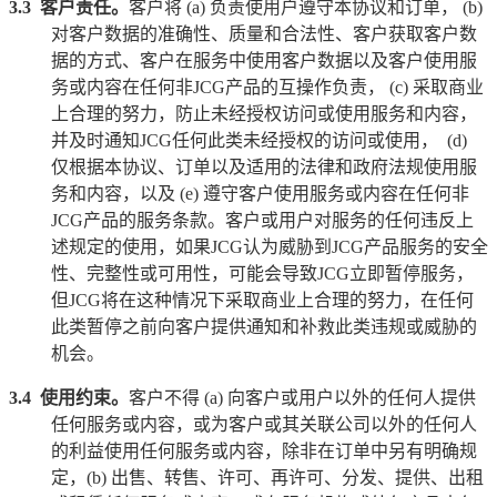
3.3
客户责任。
客户将
(a)
负责使用户遵守本协议和订单，
(b)
对客户数据的准确性、质量和合法性、客户获取客户数
据的方式、客户在服务中使用客户数据以及客户使用服
务或内容在任何非
JCG
产品的互操作负责，
(c)
采取商业
上合理的努力，防止未经授权访问或使用服务和内容，
并及时通知
JCG
任何此类未经授权的访问或使用，
(d)
仅根据本协议、订单以及适用的法律和政府法规使用服
务和内容，以及
(e)
遵守客户使用服务或内容在任何非
JCG
产品的服务条款。客户或用户对服务的任何违反上
述规定的使用，如果
JCG
认为威胁到
JCG
产品服务的安全
性、完整性或可用性，可能会导致
JCG
立即暂停服务，
但
JCG
将在这种情况下采取商业上合理的努力，在任何
此类暂停之前向客户提供通知和补救此类违规或威胁的
机会。
3.4
使用约束。
客户不得
(a)
向客户或用户以外的任何人提供
任何服务或内容，或为客户或其关联公司以外的任何人
的利益使用任何服务或内容，除非在订单中另有明确规
定，
(b)
出售、转售、许可、再许可、分发、提供、出租