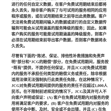
进行的任何自定义数据，在客户免费试用期结束后都将
永久丢失，除非客户购买了与可试用的服务相同的应用
程序或服务，或在试用期结束之前导出此类数据。客户
无法将免费试用期间输入的数据或进行的自定义数据传
输到可能会从试用涵盖的服务降级的服务；因此，如果
客户购买的服务可能是试用期涵盖的降级服务，则客户
必须在试用期结束前导出客户数据，否则客户数据将永
久丢失。
尽管有下面的“陈述、保证、排他性补救措施和免责声
明”部分和“
JCG
的赔偿”部分，在免费试用期间，服务按
“既有”提供，不提供任何保证，并且
JCG
对免费试用期
内的服务不承担任何类型的赔偿义务或责任，除非根据
适用法律无法强制执行此类责任免除，在这种情况下，
JCG
对免费试用期间提供的服务的责任不应超过
1,000
人
民币。在不限制前述规定的情况下，
JCG
及其许可人不
向客户声明或保证：
(A)
客户在免费试用期内对服务的使
用将满足客户的要求，
(B)
客户在免费试用期内对服务的
使用不会中断、及时、安全或不会出错，并且
(C)
在免