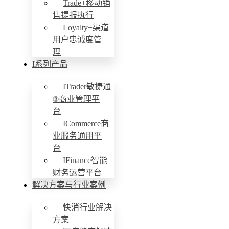
Trade+移动销
售提报执行
Loyalty+渠道
用户忠诚度管
理
I系列产品
ITrader敏捷通
®商业管理平
台
ICommerce商
业服务通用平
台
IFinance智能
财务运营平台
解决方案与行业案例
快消行业解决
方案