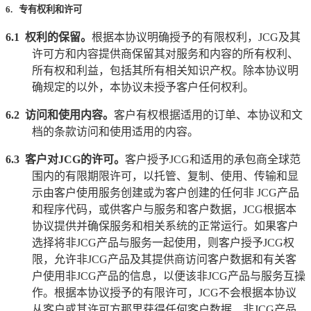
6. 专有权利和许可
6.1
权利的保留。
根据本协议明确授予的有限权利，
JCG
及其
许可方和内容提供商保留其对服务和内容的所有权利、
所有权和利益，包括其所有相关知识产权。除本协议明
确规定的以外，本协议未授予客户任何权利。
6.2
访问和使用内容。
客户有权根据适用的订单、本协议和文
档的条款访问和使用适用的内容。
6.3
客户对
JCG
的许可。
客户授予
JCG
和适用的承包商全球范
围内的有限期限许可，以托管、复制、使用、传输和显
示由客户使用服务创建或为客户创建的任何非
JCG
产品
和程序代码，或供客户与服务和客户数据，
JCG
根据本
协议提供并确保服务和相关系统的正常运行。如果客户
选择将非
JCG
产品与服务一起使用，则客户授予
JCG
权
限，允许非
JCG
产品及其提供商访问客户数据和有关客
户使用非
JCG
产品的信息，以便该非
JCG
产品与服务互操
作。根据本协议授予的有限许可，
JCG
不会根据本协议
从客户或其许可方那里获得任何客户数据、非
JCG
产品