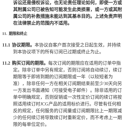
诉讼还是侵权诉讼，也无论责任理论如何，即使一方或
其附属公司已被告知可能发生此类损害，或一方或其附
属公司的补救措施未能达到其基本目的。上述免责声明
在法律禁止的范围内不适用。
11. 期限和终止
11.1
协议期限。
本协议自客户首次接受之日起生效，并持续
到本协议项下的所有订阅已过期或终止为止。
11.2
购买订阅的期限。
每次订阅的期限应在适用的订单中指
定。除非订单中另有规定，否则订阅将自动续订，续订
期限等于即将到期的订阅期限或一年（以较短者为
准），除非任何一方在相关订阅期结束前至少
30
天向另
一方发出书面通知（可接受电子邮件）。除非适用的订
单中明确规定，否则促销或一次性定价订阅的续订将按
照适用续订时
JCG
产品的适用标价进行。尽管有任何相
反的规定，任何服务的订阅量或订阅期限比上一期限减
少的任何续订将导致续订时重新定价，而不考虑上一期
限的每单位定价。