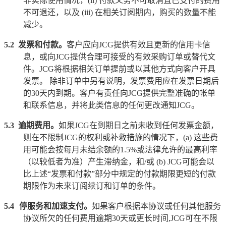
非实际使用情况，
(ii)
付款义务不可取消且已支付的费用
不可退还，以及
(iii)
在相关订阅期内，购买的数量不能
减少。
5.2
发票和付款。
客户应向
JCG
提供有效且更新的信用卡信
息，或向
JCG
提供合理可接受的有效采购订单或替代文
件。
JCG
将根据相关订单提前或以其他方式向客户开具
发票。 除非订单中另有说明，发票费用应在发票日期后
的
30
天内到期。客户有责任向
JCG
提供完整准确的帐单
和联系信息，并将此类信息的任何更改通知
JCG
。
5.3
逾期费用。
如果
JCG
在到期日之前未收到任何发票金额，
则在不限制
JCG
的权利或补救措施的情况下，
(a)
这些费
用可能会按每月未结余额的
1.5%
或法律允许的最高利率
（以较低者为准）产生滞纳金，和
/
或
(b) JCG
可能会以
比上述
“
发票和付款
”
部分中规定的付款期限更短的付款
期限作为未来订阅续订和订单的条件。
5.4
停服务和加速支付。
如果客户根据本协议或任何其他服务
协议所欠的任何费用逾期
30
天或更长时间
,JCG
可在不限