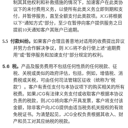
制其其他权利和补救措施的情况下，加速客户在此类协
议下的未付费用义务，以使所有此类义务立即到期和支
付，并暂停服务，直至全额支付此类款项。
JCG
将根据
以下
“
通知方式
”
部分，至少在暂停向客户提供服务之日
提前
10
天通知客户其账户已逾期。
5.5
付款纠纷。
如果客户合理且善意地对适用的收费提出异议
并努力合作解决争议，则
JCG
将不会行使上述
“
逾期费
用
”
或
“
暂停服务和加速支付
”
部分规定的权利。
5.6
税。
产品及服务费用不包括任何性质的任何税款、征
税、关税或类似的政府评估，包括，例如，增值税、消
费税或关税，可由任何司法管辖区征收（统称为
“
税
款
”
）。客户有责任支付与本协议项下的购买相关的所有
税费。如果
JCG
有法律义务支付或收取客户根据本协议
负责的税款，则
JCG
将向客户开具发票，客户将支付该
金额，除非客户向
JCG
提供由适当税务机关授权的有效
免税证书。为清楚起见，
JCG
全权负责根据其收入、财
产和员工对其应纳税的税款。