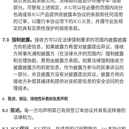
续负责此类关联公司、法律顾问或会计师遵守本“保密”
部分。尽管有上述规定，
JCG
可以在必要的范围内向分
包商或非
JCG
产品提供商披露本协议的条款和任何适用
的订单，以履行本协议项下的
JCG
义务，并遵守此处规
定的具有实质性保护的保密条款。
7.3
强制披露。
接收方可以在法律强制要求的范围内披露披露
方的机密信息，如果披露方希望对披露提出异议，接收
方将事先通知披露方（在法律允许的范围内）强制披露
和合理协助，费用由披露方承担。如果法律强制接收方
披露披露方的机密信息，作为披露方参与的民事诉讼的
一部分，并且披露方没有对披露提出异议，披露方将向
接收方补偿其编译和提供对该机密信息的安全访问的合
理成本。
8. 陈述、保证、排他性补救和免责声明
8.1
陈述。
每一方均声明其已有效签订本协议并具有这样做的
法律权力。
8.2
JCG
保证。
JCG
保证，在适用的订阅期限内，
(a)
本协议和