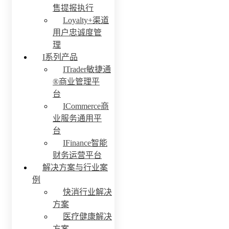
售提报执行
Loyalty+渠道
用户忠诚度管
理
I系列产品
ITrader敏捷通
®商业管理平
台
ICommerce商
业服务通用平
台
IFinance智能
财务运营平台
解决方案与行业案
例
快消行业解决
方案
医疗健康解决
方案