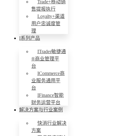
Trade+移动销
售提报执行
Loyalty+渠道
用户忠诚度管
理
I系列产品
ITrader敏捷通
®商业管理平
台
ICommerce商
业服务通用平
台
IFinance智能
财务运营平台
解决方案与行业案例
快消行业解决
方案